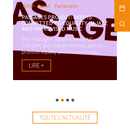
IMEP
News
Partenaire
PASSAGES PROJECT: IMEP IS
COMMITTED TO EQUALITY IN JAZZ
AND IMPROVISED MUSIC
The “Passages” initiative, led by AJC,
FNEIJMA, and Grands Formats, aims to
promote equality and inclusion in jazz...
LIRE +
TOUTE L'ACTUALITÉ