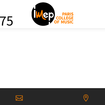
75

