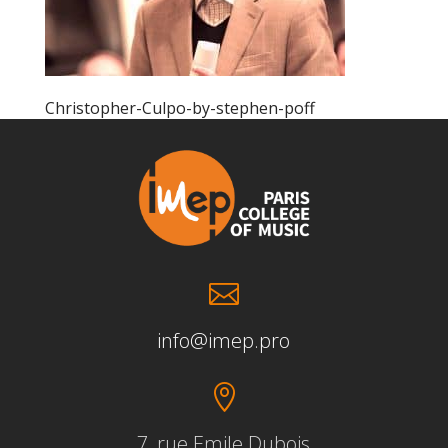
Christopher-Culpo-by-stephen-poff

info@imep.pro

7, rue Emile Dubois