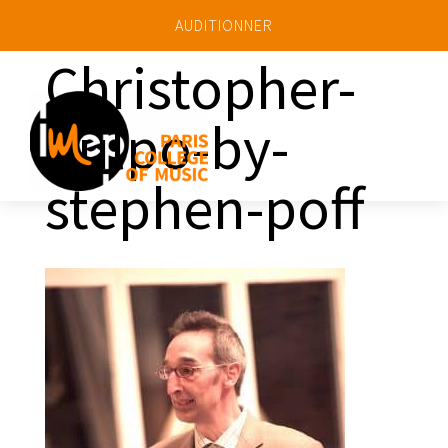
AUDITIONNER
Christopher-
Culpo-by-
a
stephen-poff