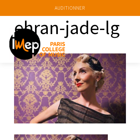
AUDITIONNER
ehran-jade-lg
a
22 May 2025