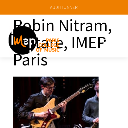
AUDITIONNER
Robin Nitram,
guitare, IMEP
a
Paris