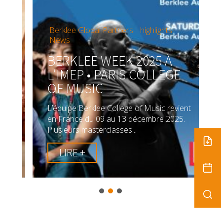
Berklee Global Partners
highlights
News
A
BERKLEE WEEK 2025 À
L’IMEP • PARIS COLLEGE
OF MUSIC
L’équipe Berklee College of Music revient
en France du 09 au 13 décembre 2025.
Plusieurs masterclasses...
LIRE +