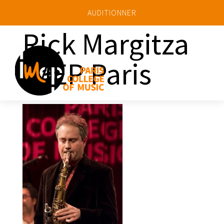
AUDITIONNER
Rick Margitza
IMEP Paris
a