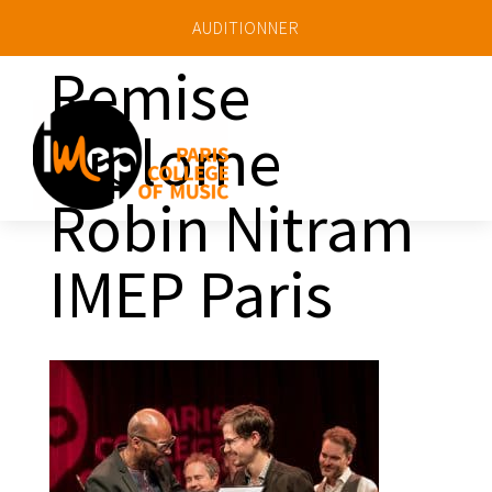
AUDITIONNER
Remise
diplome
a
Robin Nitram
IMEP Paris