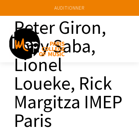
AUDITIONNER
Peter Giron,
tony Saba,
a
Lionel
Loueke, Rick
Margitza IMEP
Paris