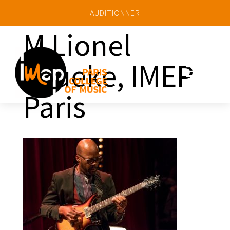
AUDITIONNER
M Lionel
Loueke, IMEP
a
Paris