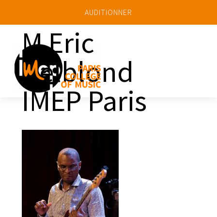
AUDITIONNER
M Eric
Delblond
a
IMEP Paris