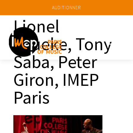
AUDITIONNER
Lionel
Loueke, Tony
a
Saba, Peter
Giron, IMEP
Paris