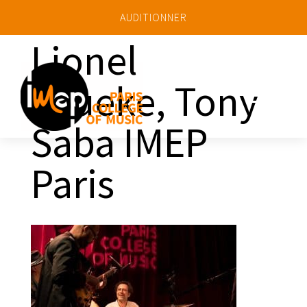
AUDITIONNER
Lionel
Loueke, Tony
a
Saba IMEP
Paris