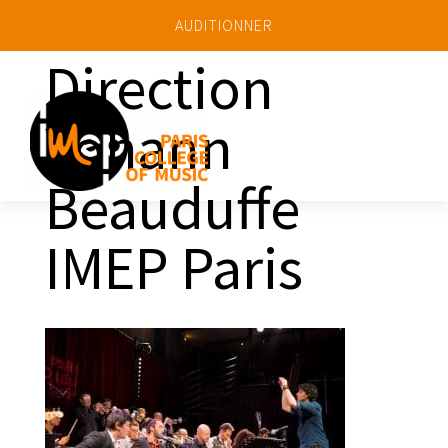
AUDITIONNER
Direction
Yohann
a
Beauduffe
IMEP Paris