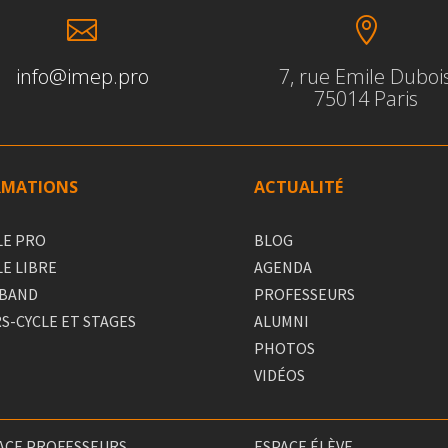


info@imep.pro
7, rue Emile Duboi
75014 Paris
RMATIONS
ACTUALITÉ
LE PRO
BLOG
LE LIBRE
AGENDA
 BAND
PROFESSEURS
S-CYCLE ET STAGES
ALUMNI
PHOTOS
VIDÉOS
ACE PROFESSEURS
ESPACE ÉLÈVE