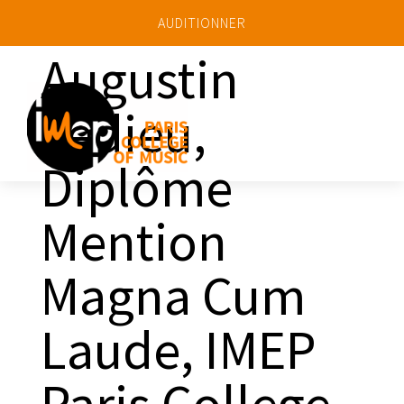
AUDITIONNER
Augustin
Ledieu,
a
Diplôme
Mention
Magna Cum
Laude, IMEP
Paris College