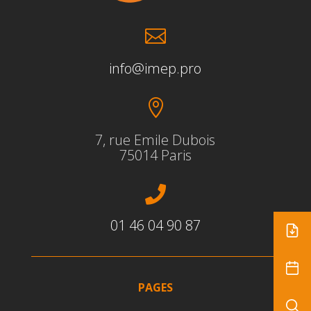

info@imep.pro

7, rue Emile Dubois
75014 Paris

01 46 04 90 87
PAGES