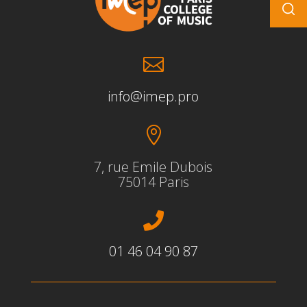

info@imep.pro

7, rue Emile Dubois
75014 Paris

01 46 04 90 87