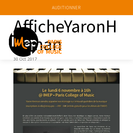
AUDITIONNER
AfficheYaronH
erman
a
30 Oct 2017