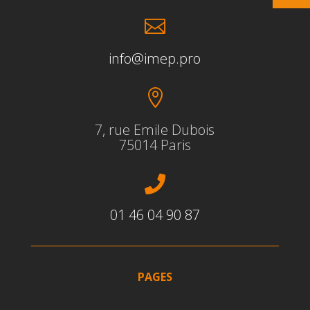

info@imep.pro

7, rue Emile Dubois
75014 Paris

01 46 04 90 87
PAGES