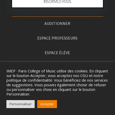
INSCRIVEZ-VOUS
AUDITIONNER
ESPACE PROFESSEURS
ESPACE ÉLÈVE
PRESSE
IMEP · Paris College of Music utilise des cookies. En cliquant
sur le bouton Accepter, vous acceptez nos CGU et notre
politique de confidentialité. Vous bénéficiez de nos services
de suggestions. Vous pouvez également choisir de refuser
ou personnaliser vos choix en cliquant sur le bouton
Personnaliser.
Personnaliser
Accepter
2026 ©
I
MEP · PARIS COLLEGE OF MUSIC. TOUS
DROITS RÉSERVÉS.
MENTIONS LÉGALES
&
CGV.