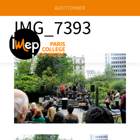
AUDITIONNER
IMG_7393
a
12 Juil 2016