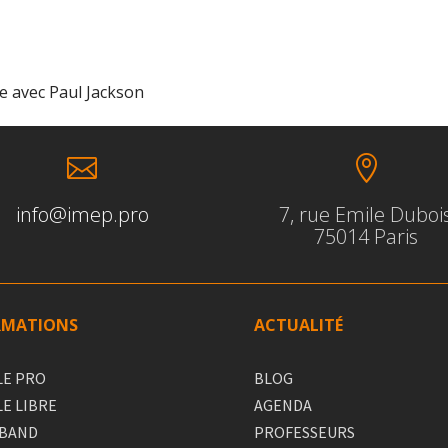
e avec Paul Jackson


info@imep.pro
7, rue Emile Duboi
75014 Paris
RMATIONS
ACTUALITÉ
LE PRO
BLOG
LE LIBRE
AGENDA
 BAND
PROFESSEURS