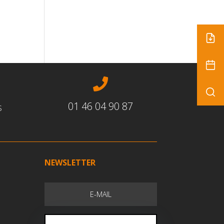

01 46 04 90 87
s
NEWSLETTER