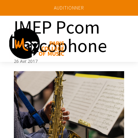
AUDITIONNER
IMEP Pcom
saxcophone
a
26 Avr 2017