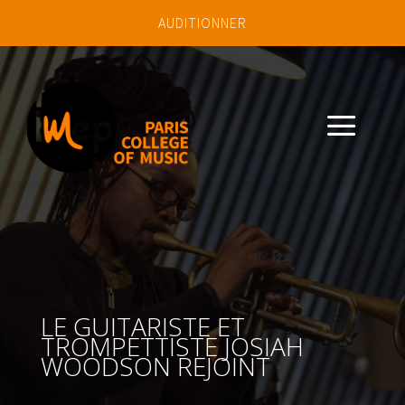
AUDITIONNER
a
LE GUITARISTE ET
TROMPETTISTE JOSIAH
WOODSON REJOINT