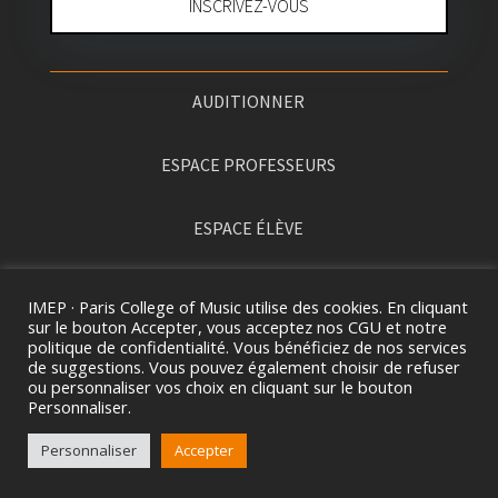
INSCRIVEZ-VOUS
AUDITIONNER
ESPACE PROFESSEURS
ESPACE ÉLÈVE
PRESSE
IMEP · Paris College of Music utilise des cookies. En cliquant
sur le bouton Accepter, vous acceptez nos CGU et notre
politique de confidentialité. Vous bénéficiez de nos services
de suggestions. Vous pouvez également choisir de refuser
ou personnaliser vos choix en cliquant sur le bouton
Personnaliser.
Personnaliser
Accepter
2026 ©
I
MEP · PARIS COLLEGE OF MUSIC. TOUS
DROITS RÉSERVÉS.
MENTIONS LÉGALES
&
CGV.