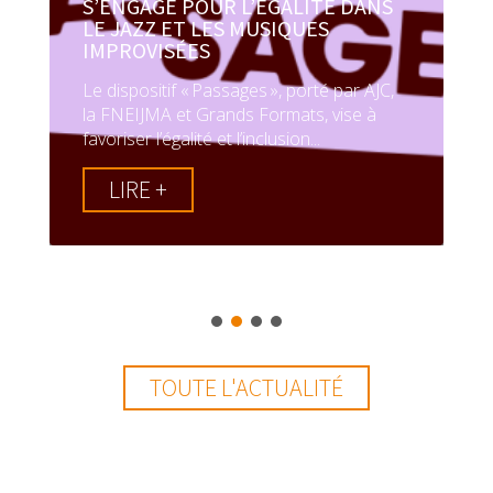
S’ENGAGE POUR L’ÉGALITÉ DANS
LE JAZZ ET LES MUSIQUES
IMPROVISÉES
Le dispositif « Passages », porté par AJC,
la FNEIJMA et Grands Formats, vise à
favoriser l’égalité et l’inclusion...
LIRE +
TOUTE L'ACTUALITÉ