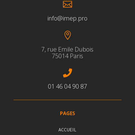

info@imep.pro

7, rue Emile Dubois
75014 Paris

01 46 04 90 87
PAGES
ACCUEIL