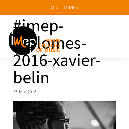
AUDITIONNER
#imep-
diplomes-
a
2016-xavier-
belin
25 Mar 2016