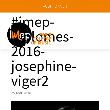
AUDITIONNER
#imep-
diplomes-
a
2016-
josephine-
viger2
25 Mar 2016