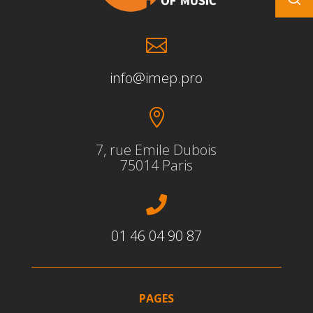

info@imep.pro

7, rue Emile Dubois
75014 Paris

01 46 04 90 87
PAGES