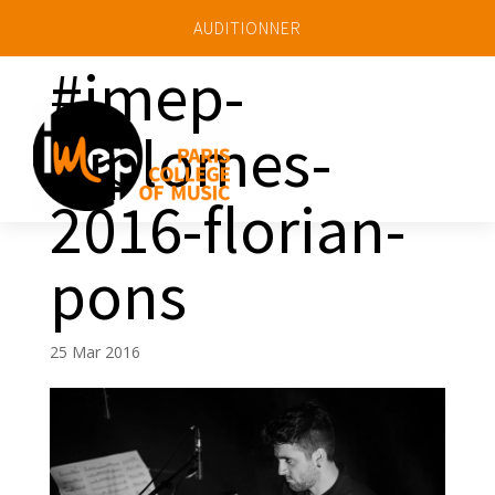
AUDITIONNER
#imep-
diplomes-
a
2016-florian-
pons
25 Mar 2016