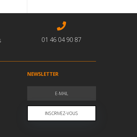

01 46 04 90 87
s
NEWSLETTER
INSCRIVEZ-VOUS