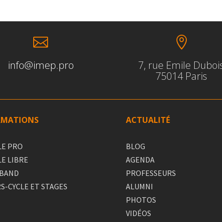


info@imep.pro
7, rue Emile Duboi
75014 Paris
RMATIONS
ACTUALITÉ
LE PRO
BLOG
LE LIBRE
AGENDA
 BAND
PROFESSEURS
S-CYCLE ET STAGES
ALUMNI
PHOTOS
VIDÉOS