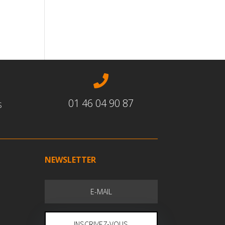

01 46 04 90 87
s
NEWSLETTER
INSCRIVEZ-VOUS