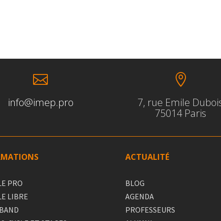


info@imep.pro
7, rue Emile Duboi
75014 Paris
RMATIONS
ACTUALITÉ
LE PRO
BLOG
LE LIBRE
AGENDA
 BAND
PROFESSEURS