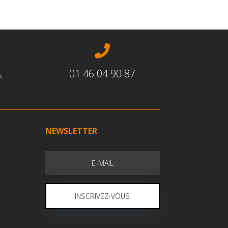

01 46 04 90 87
s
NEWSLETTER
INSCRIVEZ-VOUS