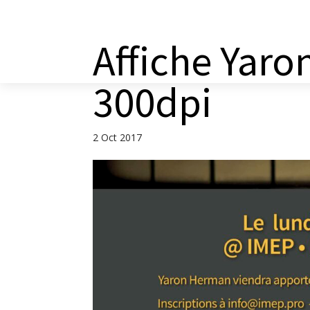
a
Affiche Yar
300dpi
2 Oct 2017