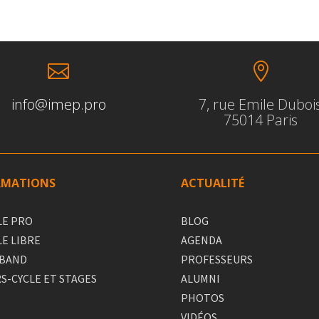


info@imep.pro
7, rue Emile Duboi
75014 Paris
RMATIONS
ACTUALITÉ
LE PRO
BLOG
LE LIBRE
AGENDA
 BAND
PROFESSEURS
S-CYCLE ET STAGES
ALUMNI
PHOTOS
VIDÉOS