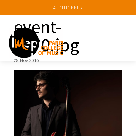
AUDITIONNER
event-
3570.jpg
a
28 Nov 2016