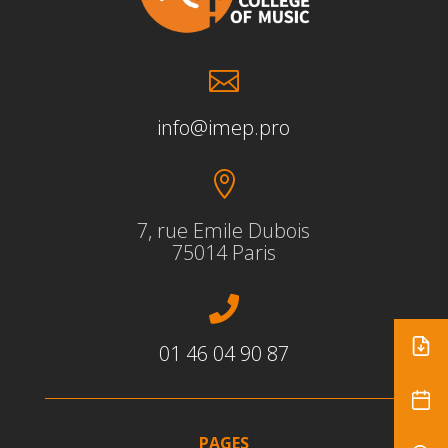

info@imep.pro

7, rue Emile Dubois
75014 Paris

01 46 04 90 87
PAGES