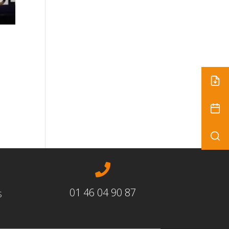

01 46 04 90 87
s