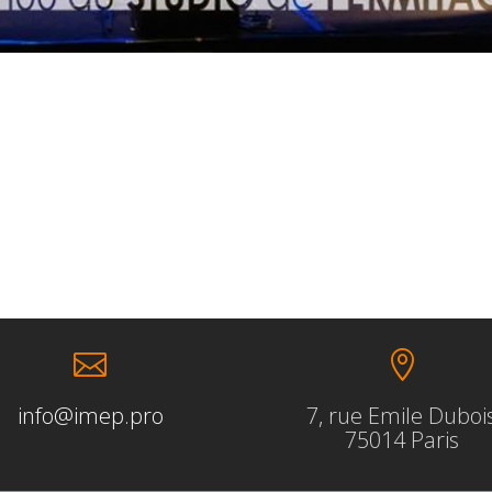


info@imep.pro
7, rue Emile Duboi
75014 Paris