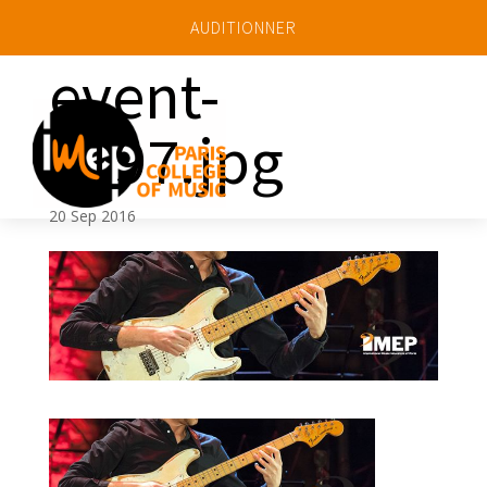
AUDITIONNER
event-
3197.jpg
a
20 Sep 2016