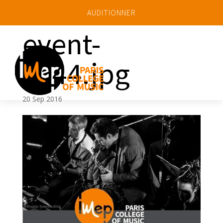
AUDITIONNER
event-
3044.jpg
a
20 Sep 2016