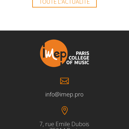
TOUTE L'ACTUALITÉ

info@imep.pro

7, rue Emile Dubois