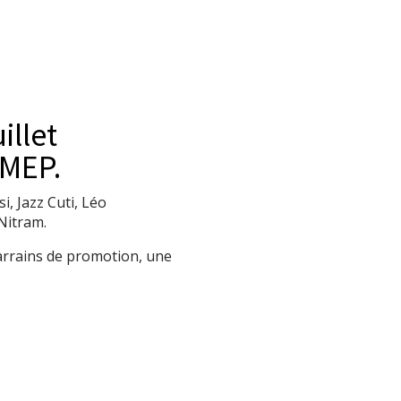
illet
IMEP.
i, Jazz Cuti, Léo
Nitram.
parrains de promotion, une