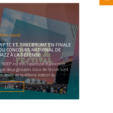
Non classé
WPTC ET TRIO BRUME EN FINALE
DU CONCOURS NATIONAL DE
JAZZ À LA DÉFENSE
L'IMEP est très heureuse d'annoncer
que deux groupes issus de l'école sont
en finale de la 49ème édition du...
LIRE +