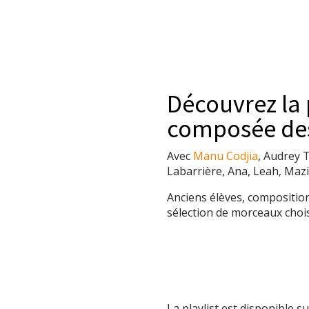
Découvrez la p
composée des 
Avec
Manu Codjia
, Audrey T
Labarrière, Ana, Leah, Maz
Anciens élèves, composition
sélection de morceaux chois
La playlist est disponible s