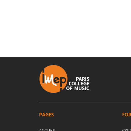
PAGES
FO
ACCUEIL
CYC