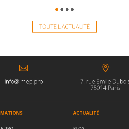
TOUTE L'ACTUALITÉ


info@imep.pro
7, rue Emile Duboi
75014 Paris
RMATIONS
ACTUALITÉ
LE PRO
BLOG