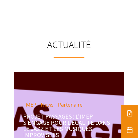
ACTUALITÉ
IMEP
News
Partenaire
PROJET PASSAGES : L’IMEP
S’ENGAGE POUR L’ÉGALITÉ DANS
LE JAZZ ET LES MUSIQUES
IMPROVISÉES