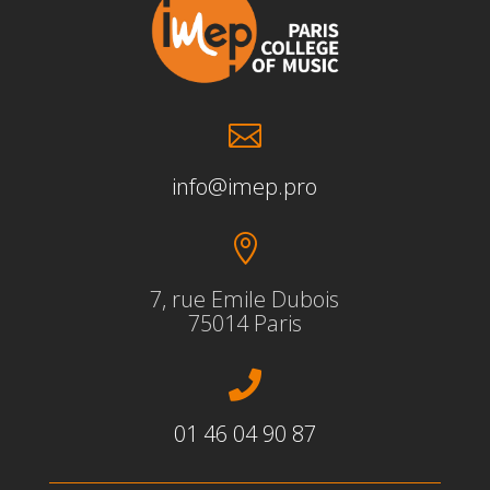

info@imep.pro

7, rue Emile Dubois
75014 Paris

01 46 04 90 87