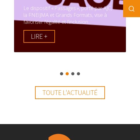
Le dispositif « Passages », porté par AJC,
la FNEIJMA et Grands Formats, vise à
favoriser l’égalité et l’inclusion...
LIRE +
TOUTE L'ACTUALITÉ