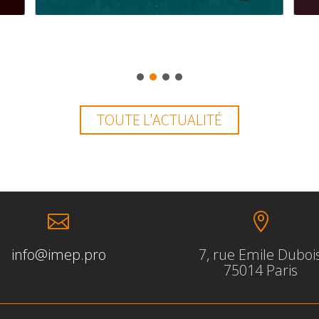
TOUTE L'ACTUALITÉ


info@imep.pro
7, rue Emile Duboi
75014 Paris