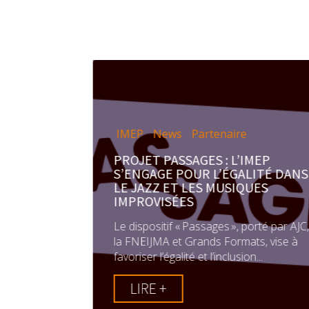
IMEP
News
Partenaire
ews
PROJET PASSAGES : L’IMEP
S
S’ENGAGE POUR L’ÉGALITÉ DANS
LE JAZZ ET LES MUSIQUES
IMPROVISÉES
e école de
Le dispositif « Passages », porté par AJC,
er un
la FNEIJMA et Grands Formats, vise à
Les...
favoriser l’égalité et l’inclusion...
LIRE +