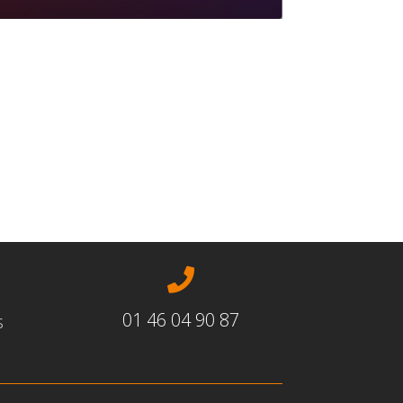

01 46 04 90 87
s