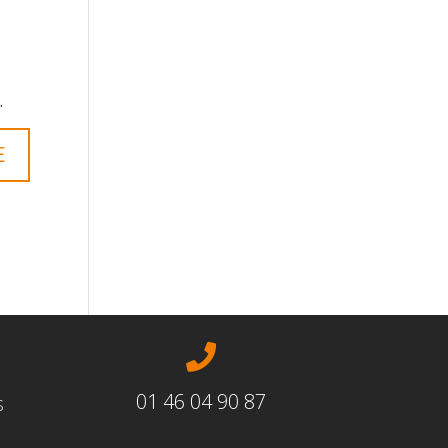
.

01 46 04 90 87
s