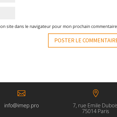
on site dans le navigateur pour mon prochain commentaire


info@imep.pro
7, rue Emile Duboi
75014 Paris