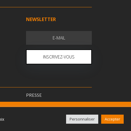
NEWSLETTER
INSCRIVEZ-VOUS
PRESSE
oix
Personnaliser
Accepter
ÉGALES
&
CGV.