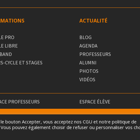
RMATIONS
ACTUALITÉ
LE PRO
BLOG
LE LIBRE
AGENDA
 BAND
PROFESSEURS
S-CYCLE ET STAGES
ALUMNI
PHOTOS
VIDÉOS
ACE PROFESSEURS
ESPACE ÉLÈVE
sur le bouton Accepter, vous acceptez nos CGU et notre politique de
. Vous pouvez également choisir de refuser ou personnaliser vos ch
 PARIS COLLEGE OF MUSIC. TOUS DROITS RÉSERVÉS.
MENTIONS L