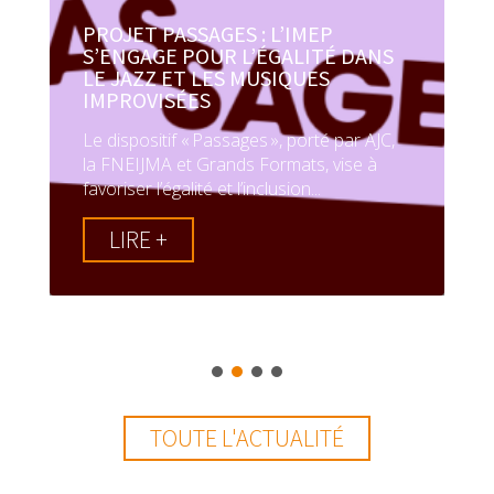
PROJET PASSAGES : L’IMEP
S’ENGAGE POUR L’ÉGALITÉ DANS
LE JAZZ ET LES MUSIQUES
IMPROVISÉES
Le dispositif « Passages », porté par AJC,
la FNEIJMA et Grands Formats, vise à
favoriser l’égalité et l’inclusion...
LIRE +
TOUTE L'ACTUALITÉ