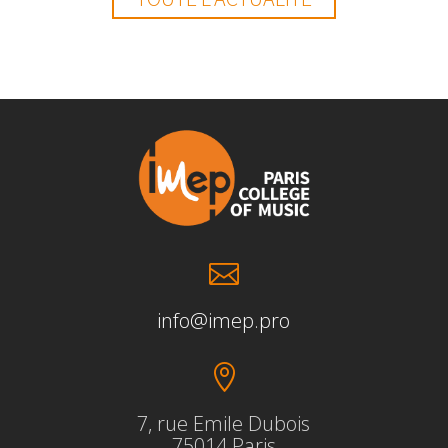

info@imep.pro

7, rue Emile Dubois
75014 Paris