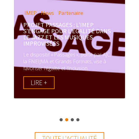
IMEP
News
Partenaire
PROJET PASSAGES : L’IMEP
S’ENGAGE POUR L’ÉGALITÉ DANS
LE JAZZ ET LES MUSIQUES
IMPROVISÉES
Le dispositif « Passages », porté par AJC,
la FNEIJMA et Grands Formats, vise à
favoriser l’égalité et l’inclusion...
LIRE +
TOUTE L'ACTUALITÉ