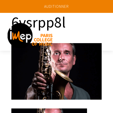
AUDITIONNER
6vsrpp8l
a
26 Mai 2025