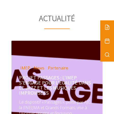
ACTUALITÉ
IMEP
News
Partenaire
PROJET PASSAGES : L’IMEP
S’ENGAGE POUR L’ÉGALITÉ DANS
LE JAZZ ET LES MUSIQUES
IMPROVISÉES
Le dispositif « Passages », porté par AJC,
la FNEIJMA et Grands Formats, vise à
favoriser l’égalité et l’inclusion...