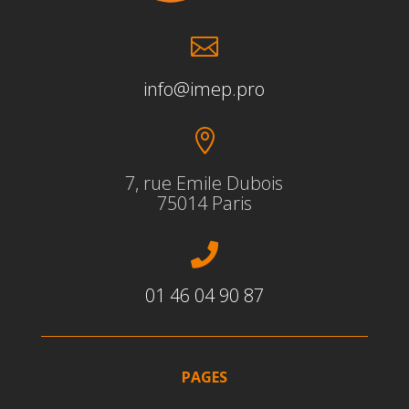

info@imep.pro

7, rue Emile Dubois
75014 Paris

01 46 04 90 87
PAGES