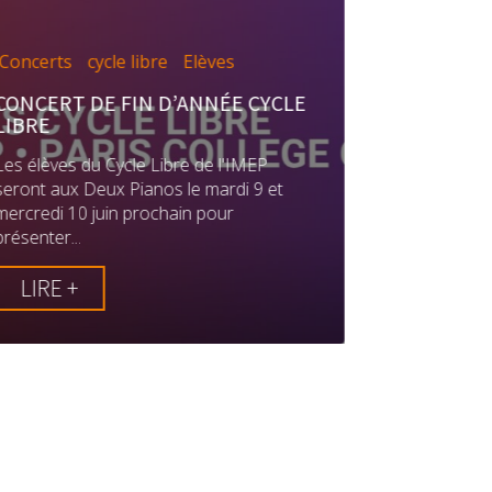
Concerts
cycle libre
Elèves
Auditions
CONCERT DE FIN D’ANNÉE CYCLE
REJOIGNEZ
LIBRE
AUDITION
OUVERTES
Les élèves du Cycle Libre de l'IMEP
seront aux Deux Pianos le mardi 9 et
Vous souhai
mercredi 10 juin prochain pour
musique re
présenter...
nouvel élan à
LIRE +
LIRE +