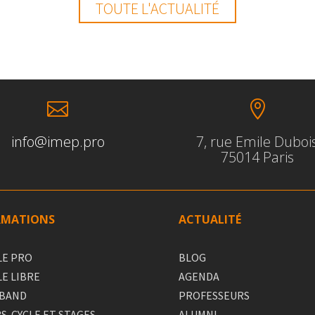
TOUTE L'ACTUALITÉ


info@imep.pro
7, rue Emile Duboi
75014 Paris
RMATIONS
ACTUALITÉ
LE PRO
BLOG
LE LIBRE
AGENDA
 BAND
PROFESSEURS
S-CYCLE ET STAGES
ALUMNI