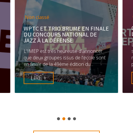
Non classé
WPTC ET TRIO BRUME EN FINALE
DU CONCOURS NATIONAL DE
JAZZ À LA DÉFENSE
L'IMEP est très heureuse d'annoncer
que deux groupes issus de l'école sont
en finale de la 49ème édition du...
LIRE +